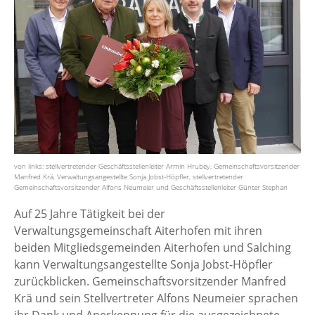
von links: stellvertretender Geschäftsstellenleiter Armin Hrubey, Gemeinschaftsvorsitzender
Manfred Krä, Verwaltungsangestellte Sonja Jobst-Höpfler, stellvertretender
Gemeinschaftsvorsitzender Alfons Neumeier und Geschäftsstellenleiter Günter Stephan
Auf 25 Jahre Tätigkeit bei der
Verwaltungsgemeinschaft Aiterhofen mit ihren
beiden Mitgliedsgemeinden Aiterhofen und Salching
kann Verwaltungsangestellte Sonja Jobst-Höpfler
zurückblicken. Gemeinschaftsvorsitzender Manfred
Krä und sein Stellvertreter Alfons Neumeier sprachen
ihr Dank und Anerkennung für die ausgezeichnete