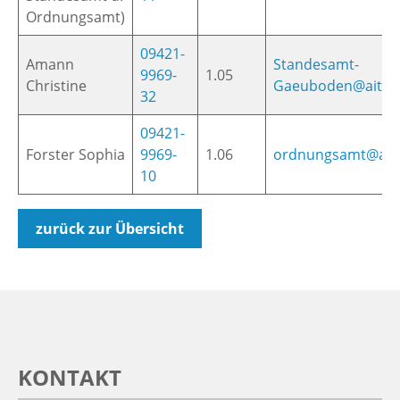
Ordnungsamt)
09421-
Amann
Standesamt-
9969-
1.05
Christine
Gaeuboden@aiter
32
09421-
Forster Sophia
9969-
1.06
ordnungsamt@aite
10
zurück zur Übersicht
KONTAKT