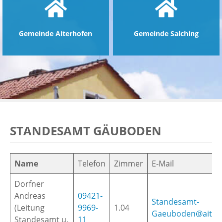
Gemeinde Aiterhofen
Gemeinde Salching
ntermenü
zeigen
ntermenü
zeigen
ntermenü
zeigen
STANDESAMT GÄUBODEN
Name
Telefon
Zimmer
E-Mail
Dorfner
Andreas
09421-
Standesamt-
(Leitung
9969-
1.04
Gaeuboden@aiter
Standesamt u.
11