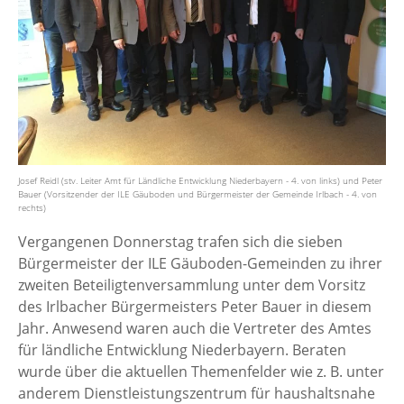
Josef Reidl (stv. Leiter Amt für Ländliche Entwicklung Niederbayern - 4. von links) und Peter
Bauer (Vorsitzender der ILE Gäuboden und Bürgermeister der Gemeinde Irlbach - 4. von
rechts)
Vergangenen Donnerstag trafen sich die sieben
Bürgermeister der ILE Gäuboden-Gemeinden zu ihrer
zweiten Beteiligtenversammlung unter dem Vorsitz
des Irlbacher Bürgermeisters Peter Bauer in diesem
Jahr. Anwesend waren auch die Vertreter des Amtes
für ländliche Entwicklung Niederbayern. Beraten
wurde über die aktuellen Themenfelder wie z. B. unter
anderem Dienstleistungszentrum für haushaltsnahe