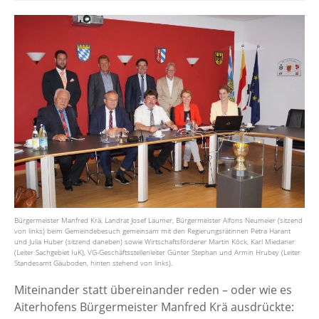
Bürgermeister Manfred Krä, Landrat Josef Laumer, Bürgermeister Alfons Neumeier (sitzend
von links) beim Gemeindebesuch gemeinsam mit den Regierungsrätinnen Petra Harant
und Julia Huber (sitzend daneben) sowie Wirtschaftsförderer Martin Köck, Karl Miedaner
(Leiter Sachgebiet IuK), VG-Geschäftsstellenleiter Günter Stephan und Armin Hrubey (Leiter
Standesamt Gäuboden, hinten stehend von links).
Miteinander statt übereinander reden – oder wie es
Aiterhofens Bürgermeister Manfred Krä ausdrückte: