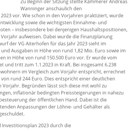
Zu Beginn der Sitzung stellte Kämmerer Andreas
Wanninger anschaulich den
2023 vor. Wie schon in den Vorjahren praktiziert, wurde
 Entwicklung sowie die wichtigsten Einnahme- und
ten – insbesondere bei denjenigen Haushaltspositionen,
orjahr aufweisen. Dabei wurde die Finanzplanung
urf der VG Aiterhofen für das Jahr 2023 sieht im
und Ausgaben in Höhe von rund 1,82 Mio. Euro sowie im
 in Höhe von rund 150.500 Euro vor. Er wurde vom
et und tritt zum 1.1.2023 in Kraft. Bei insgesamt 6.238
nwohnern im Vergleich zum Vorjahr entspricht, errechnet
von rund 244 Euro. Dies entspricht einer deutlichen
Vorjahr. Begründen lässt sich diese mit wohl zu
en, inflationär bedingten Preissteigerungen in nahezu
besteuerung der öffentlichen Hand. Dabei ist die
rtenden Anpassungen der Löhne- und Gehälter als
geschuldet.
 Investitionsplan 2023 durch die